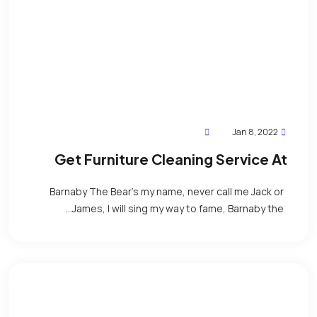
Jan 8, 2022
Get Furniture Cleaning Service At
Reasonable Price
Barnaby The Bear’s my name, never call me Jack or
James, I will sing my way to fame, Barnaby the...