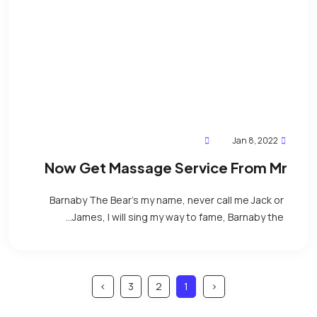
Jan 8, 2022
Now Get Massage Service From Mr
Mahmud
Barnaby The Bear’s my name, never call me Jack or
James, I will sing my way to fame, Barnaby the...
›
3
2
1
‹